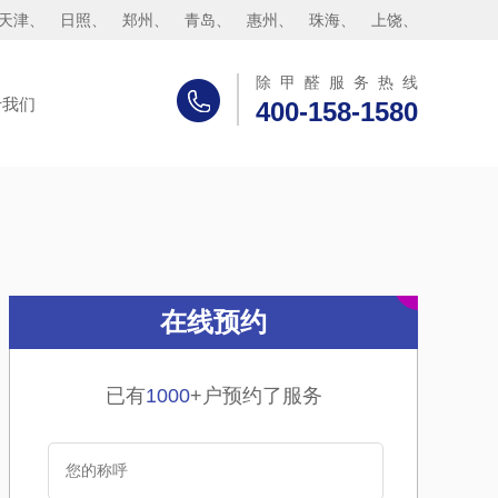
天津
、
日照
、
郑州
、
青岛
、
惠州
、
珠海
、
上饶
、
除甲醛服务热线
于我们
400-158-1580
在线预约
已有
1000
+户预约了服务