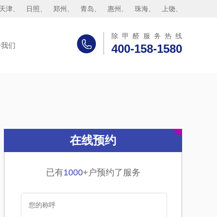
天津
、
日照
、
郑州
、
青岛
、
惠州
、
珠海
、
上饶
、
除甲醛服务热线
于我们
400-158-1580
在线预约
已有
1000
+户预约了服务